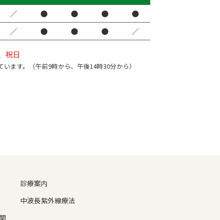
／
●
●
●
●
／
●
●
●
／
、祝日
ています。（午前9時から、午後14時30分から）
診療案内
中波長紫外線療法
関