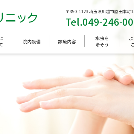
〒350-1123 埼玉県川越市脇田本町13
Tel.
049-246-0
に
水虫を
よ
院内設備
診療内容
て
治そう