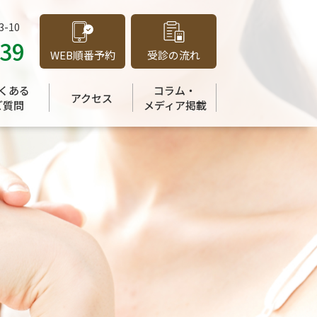
-10
039
WEB順番予約
受診の流れ
くある
コラム・
アクセス
ご質問
メディア掲載