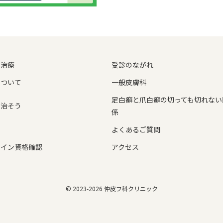
爪治療
受診のながれ
について
一般皮膚科
足白癬と爪白癬の切っても切れない
を治そう
係
ム
よくあるご質問
ライン資格確認
アクセス
© 2023-2026 仲皮フ科クリニック