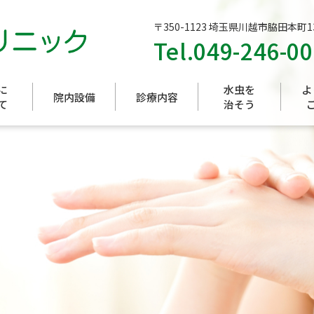
〒350-1123 埼玉県川越市脇田本町13
Tel.
049-246-0
に
水虫を
よ
院内設備
診療内容
て
治そう