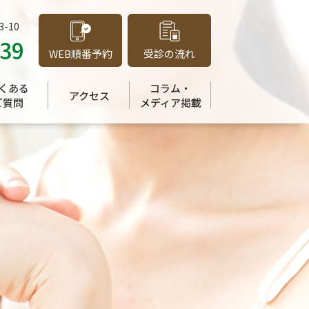
-10
039
WEB順番予約
受診の流れ
くある
コラム・
アクセス
ご質問
メディア掲載