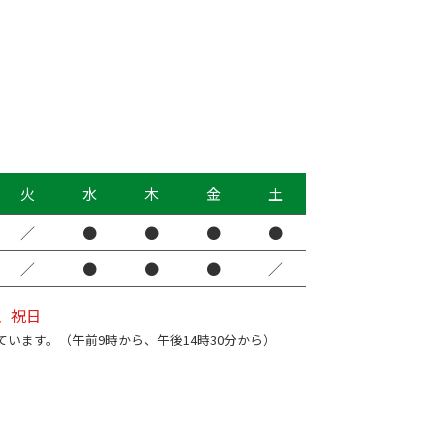
火
水
木
金
土
／
●
●
●
●
／
●
●
●
／
、祝日
ています。（午前9時から、午後14時30分から）